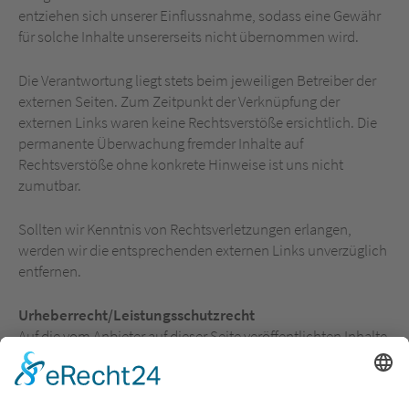
entziehen sich unserer Einflussnahme, sodass eine Gewähr
für solche Inhalte unsererseits nicht übernommen wird.
Die Verantwortung liegt stets beim jeweiligen Betreiber der
externen Seiten. Zum Zeitpunkt der Verknüpfung der
externen Links waren keine Rechtsverstöße ersichtlich. Die
permanente Überwachung fremder Inhalte auf
Rechtsverstöße ohne konkrete Hinweise ist uns nicht
zumutbar.
Sollten wir Kenntnis von Rechtsverletzungen erlangen,
werden wir die entsprechenden externen Links unverzüglich
entfernen.
Urheberrecht/Leistungsschutzrecht
Auf die vom Anbieter auf dieser Seite veröffentlichten Inhalte
findet das deutsche Urheber und Leistungsschutzrecht
Anwendung. Sofern die Vervielfältigung, Bearbeitung,
Verbreitung oder jegliche andere Art der Verwertung